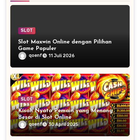
SLOT
Slot Maxwin Online dengan Pilihan
Game Populer
qoenf
11 Juli 2026
SLOT
Kisah Nyata Pemain yang Menang
Besar di Slot Online
qoenf
30 April 2025