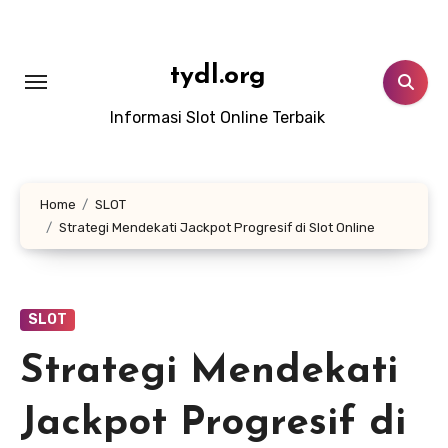
Lewati
ke
konten
tydl.org
Informasi Slot Online Terbaik
Home
SLOT
Strategi Mendekati Jackpot Progresif di Slot Online
SLOT
Strategi Mendekati
Jackpot Progresif di