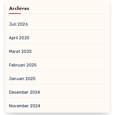
Archives
Juli 2026
April 2025
Maret 2025
Februari 2025
Januari 2025
Desember 2024
November 2024