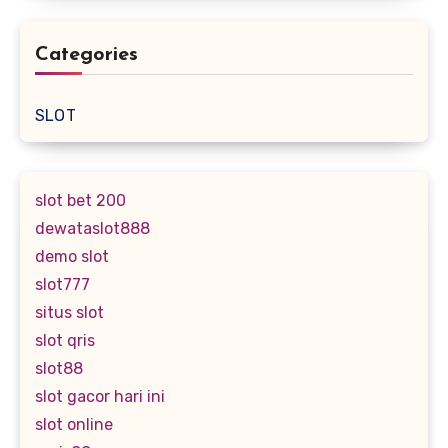
Categories
SLOT
slot bet 200
dewataslot888
demo slot
slot777
situs slot
slot qris
slot88
slot gacor hari ini
slot online