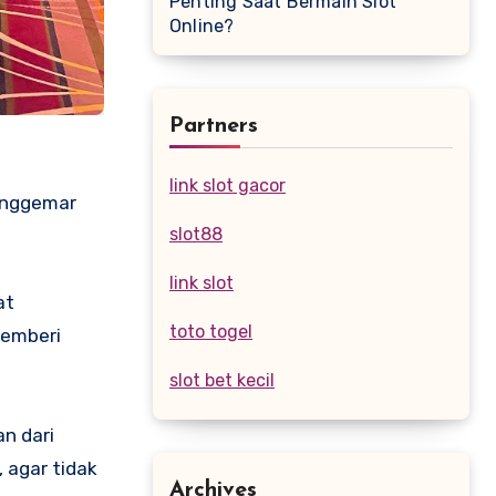
Penting Saat Bermain Slot
Online?
Partners
link slot gacor
enggemar
slot88
link slot
at
toto togel
memberi
slot bet kecil
an dari
 agar tidak
Archives