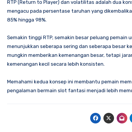
RTP (Return to Player) dan volatilitas adalah dua konsep penting yang perlu dipahami dalam dunia slot fantasi. RTP
mengacu pada persentase taruhan yang dikembalikan
85% hingga 98%.
Semakin tinggi RTP, semakin besar peluang pemain unt
menunjukkan seberapa sering dan seberapa besar kem
mungkin memberikan kemenangan besar, tetapi jaran
kemenangan kecil secara lebih konsisten.
Memahami kedua konsep ini membantu pemain memili
pengalaman bermain slot fantasi menjadi lebih me