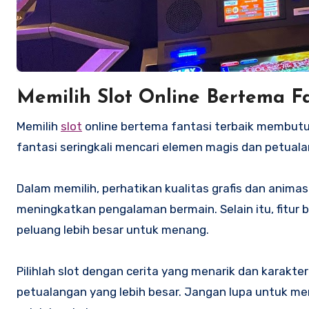
Memilih Slot Online Bertema Fa
Memilih
slot
online bertema fantasi terbaik membu
fantasi seringkali mencari elemen magis dan petua
Dalam memilih, perhatikan kualitas grafis dan anima
meningkatkan pengalaman bermain. Selain itu, fitur b
peluang lebih besar untuk menang.
Pilihlah slot dengan cerita yang menarik dan karakte
petualangan yang lebih besar. Jangan lupa untuk me