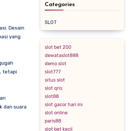
Categories
SLOT
nasi yang
slot bet 200
dewataslot888
ggugah
demo slot
 tetapi
slot777
situs slot
slot qris
slot88
dan
slot gacor hari ini
k dan suara
slot online
paris88
slot bet kecil