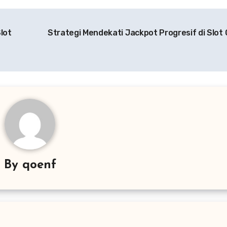
lot
Strategi Mendekati Jackpot Progresif di Slot 
By
qoenf