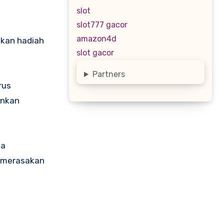
slot
slot777 gacor
amazon4d
ikan hadiah
slot gacor
Partners
rus
inkan
ga
t merasakan