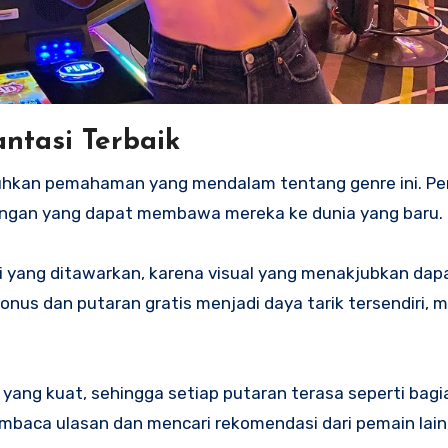
ntasi Terbaik
tuhkan pemahaman yang mendalam tentang genre ini. P
langan yang dapat membawa mereka ke dunia yang baru.
si yang ditawarkan, karena visual yang menakjubkan dap
onus dan putaran gratis menjadi daya tarik tersendiri, 
r yang kuat, sehingga setiap putaran terasa seperti bagi
mbaca ulasan dan mencari rekomendasi dari pemain lain,