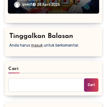
qoenf
28 April 2025
Tinggalkan Balasan
Anda harus
masuk
untuk berkomentar.
Cari
Cari