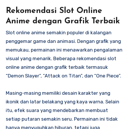
Rekomendasi Slot Online
Anime dengan Grafik Terbaik
Slot online anime semakin populer di kalangan
penggemar game dan animasi. Dengan grafik yang
memukau, permainan ini menawarkan pengalaman
visual yang menarik. Beberapa rekomendasi slot
online anime dengan grafik terbaik termasuk
“Demon Slayer”, “Attack on Titan”, dan “One Piece”.
Masing-masing memiliki desain karakter yang
ikonik dan latar belakang yang kaya warna. Selain
itu, efek suara yang mendebarkan membuat
setiap putaran semakin seru. Permainan ini tidak
hanya menyuguhkan hiburan, tetapi juga