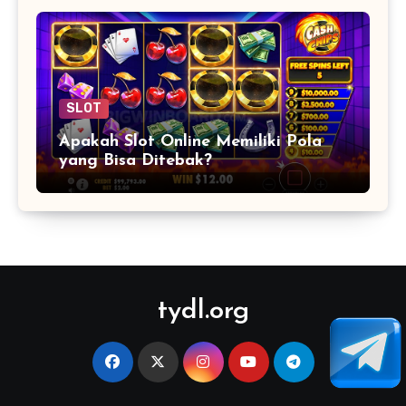
SLOT
Apakah Slot Online Memiliki Pola
yang Bisa Ditebak?
tydl.org