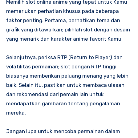
Memilih slot online anime yang tepat untuk Kamu
memerlukan perhatian khusus pada beberapa
faktor penting. Pertama, perhatikan tema dan
grafik yang ditawarkan; pilihlah slot dengan desain
yang menarik dan karakter anime favorit Kamu.
Selanjutnya, periksa RTP (Return to Player) dan
volatilitas permainan; slot dengan RTP tinggi
biasanya memberikan peluang menang yang lebih
baik. Selain itu, pastikan untuk membaca ulasan
dan rekomendasi dari pemain lain untuk
mendapatkan gambaran tentang pengalaman
mereka.
Jangan lupa untuk mencoba permainan dalam