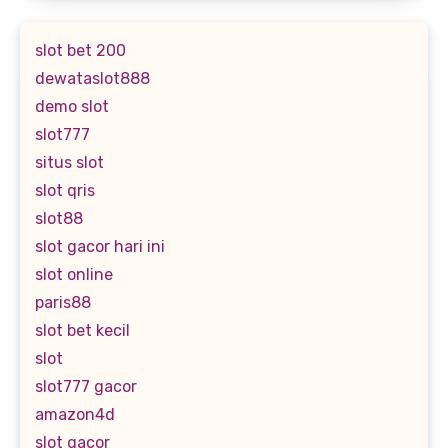
slot bet 200
dewataslot888
demo slot
slot777
situs slot
slot qris
slot88
slot gacor hari ini
slot online
paris88
slot bet kecil
slot
slot777 gacor
amazon4d
slot gacor