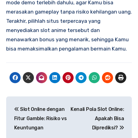
mode demo terlebih dahulu, agar Kamu bisa
merasakan gameplay tanpa risiko kehilangan uang.
Terakhir, pilihlah situs terpercaya yang
menyediakan slot anime tersebut dan
menawarkan bonus yang menarik, sehingga Kamu
bisa memaksimalkan pengalaman bermain Kamu.
Navigasi
Slot Online dengan
Kenali Pola Slot Online:
pos
Fitur Gamble: Risiko vs
Apakah Bisa
Keuntungan
Diprediksi?