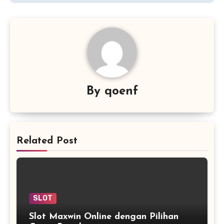
By
qoenf
Related Post
SLOT
Slot Maxwin Online dengan Pilihan