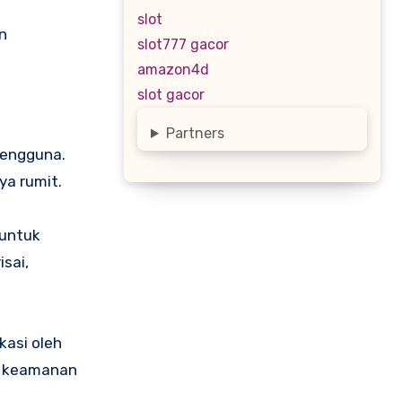
slot
n
slot777 gacor
amazon4d
slot gacor
Partners
ya rumit.
 untuk
isai,
kasi oleh
n keamanan