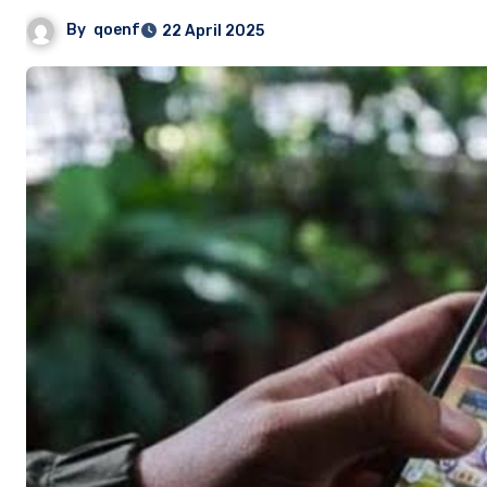
By
qoenf
22 April 2025