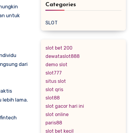
Categories
mungkin
kan untuk
SLOT
slot bet 200
dewataslot888
angsung dari
demo slot
slot777
situs slot
slot qris
aktis
slot88
 lebih lama.
slot gacor hari ini
slot online
fintech
paris88
slot bet kecil