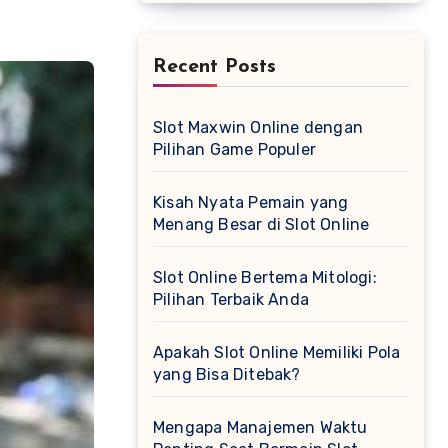
Recent Posts
Slot Maxwin Online dengan
Pilihan Game Populer
Kisah Nyata Pemain yang
Menang Besar di Slot Online
Slot Online Bertema Mitologi:
Pilihan Terbaik Anda
Apakah Slot Online Memiliki Pola
yang Bisa Ditebak?
Mengapa Manajemen Waktu