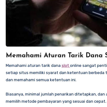
Memahami Aturan Tarik Dana S
Memahami aturan tarik dana
slot
online sangat pent
setiap situs memiliki syarat dan ketentuan berbeda
dan memahami semua ketentuan ini.
Biasanya, minimal jumlah penarikan ditetapkan, dan 
memilih metode pembayaran yang sesuai dan cepat. 