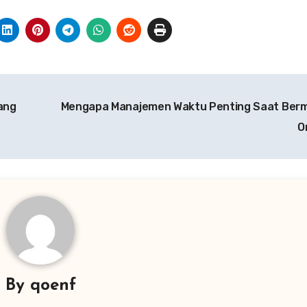
ang
Mengapa Manajemen Waktu Penting Saat Berm
O
By
qoenf