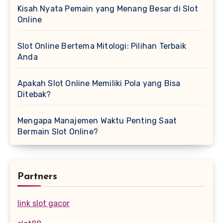
Kisah Nyata Pemain yang Menang Besar di Slot
Online
Slot Online Bertema Mitologi: Pilihan Terbaik
Anda
Apakah Slot Online Memiliki Pola yang Bisa
Ditebak?
Mengapa Manajemen Waktu Penting Saat
Bermain Slot Online?
Partners
link slot gacor