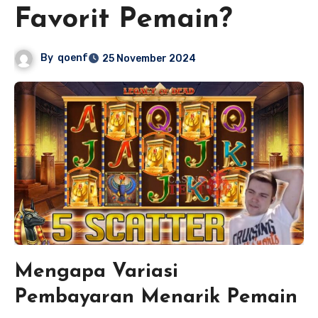
Favorit Pemain?
By
qoenf
25 November 2024
Mengapa Variasi
Pembayaran Menarik Pemain