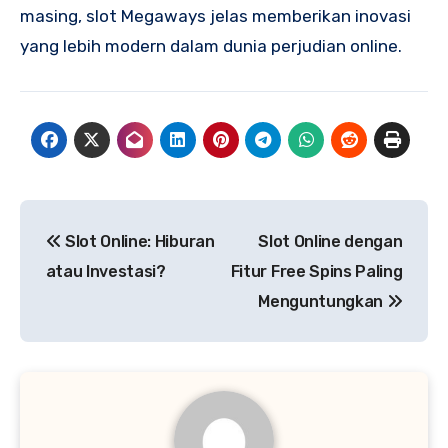
masing, slot Megaways jelas memberikan inovasi
yang lebih modern dalam dunia perjudian online.
Navigasi
Slot Online: Hiburan
Slot Online dengan
pos
atau Investasi?
Fitur Free Spins Paling
Menguntungkan