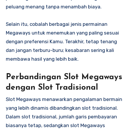
peluang menang tanpa menambah biaya.
Selain itu, cobalah berbagai jenis permainan
Megaways untuk menemukan yang paling sesuai
dengan preferensi Kamu. Terakhir, tetap tenang
dan jangan terburu-buru; kesabaran sering kali
membawa hasil yang lebih baik.
Perbandingan Slot Megaways
dengan Slot Tradisional
Slot Megaways menawarkan pengalaman bermain
yang lebih dinamis dibandingkan slot tradisional.
Dalam slot tradisional, jumlah garis pembayaran
biasanya tetap, sedangkan slot Megaways