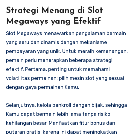
Strategi Menang di Slot
Megaways yang Efektif
Slot Megaways menawarkan pengalaman bermain
yang seru dan dinamis dengan mekanisme
pembayaran yang unik. Untuk meraih kemenangan,
pemain perlu menerapkan beberapa strategi
efektif. Pertama, penting untuk memahami
volatilitas permainan; pilih mesin slot yang sesuai
dengan gaya permainan Kamu.
Selanjutnya, kelola bankroll dengan bijak, sehingga
Kamu dapat bermain lebih lama tanpa risiko
kehilangan besar. Manfaatkan fitur bonus dan
putaran gratis, karena ini dapat meningkatkan