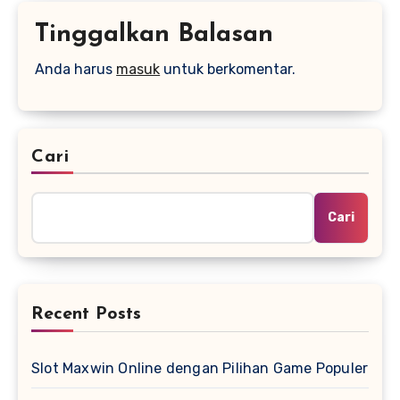
Tinggalkan Balasan
Anda harus
masuk
untuk berkomentar.
Cari
Cari
Recent Posts
Slot Maxwin Online dengan Pilihan Game Populer