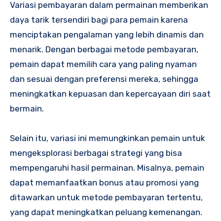
Variasi pembayaran dalam permainan memberikan
daya tarik tersendiri bagi para pemain karena
menciptakan pengalaman yang lebih dinamis dan
menarik. Dengan berbagai metode pembayaran,
pemain dapat memilih cara yang paling nyaman
dan sesuai dengan preferensi mereka, sehingga
meningkatkan kepuasan dan kepercayaan diri saat
bermain.
Selain itu, variasi ini memungkinkan pemain untuk
mengeksplorasi berbagai strategi yang bisa
mempengaruhi hasil permainan. Misalnya, pemain
dapat memanfaatkan bonus atau promosi yang
ditawarkan untuk metode pembayaran tertentu,
yang dapat meningkatkan peluang kemenangan.