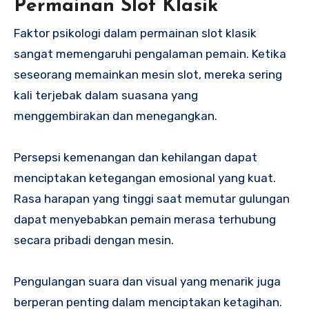
Permainan Slot Klasik
Faktor psikologi dalam permainan slot klasik
sangat memengaruhi pengalaman pemain. Ketika
seseorang memainkan mesin slot, mereka sering
kali terjebak dalam suasana yang
menggembirakan dan menegangkan.
Persepsi kemenangan dan kehilangan dapat
menciptakan ketegangan emosional yang kuat.
Rasa harapan yang tinggi saat memutar gulungan
dapat menyebabkan pemain merasa terhubung
secara pribadi dengan mesin.
Pengulangan suara dan visual yang menarik juga
berperan penting dalam menciptakan ketagihan.