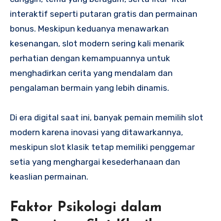
interaktif seperti putaran gratis dan permainan
bonus. Meskipun keduanya menawarkan
kesenangan, slot modern sering kali menarik
perhatian dengan kemampuannya untuk
menghadirkan cerita yang mendalam dan
pengalaman bermain yang lebih dinamis.
Di era digital saat ini, banyak pemain memilih slot
modern karena inovasi yang ditawarkannya,
meskipun slot klasik tetap memiliki penggemar
setia yang menghargai kesederhanaan dan
keaslian permainan.
Faktor Psikologi dalam