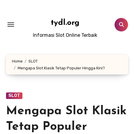
Lewati
ke
konten
tydl.org
Informasi Slot Online Terbaik
Home
SLOT
Mengapa Slot Klasik Tetap Populer Hingga Kini?
SLOT
Mengapa Slot Klasik
Tetap Populer