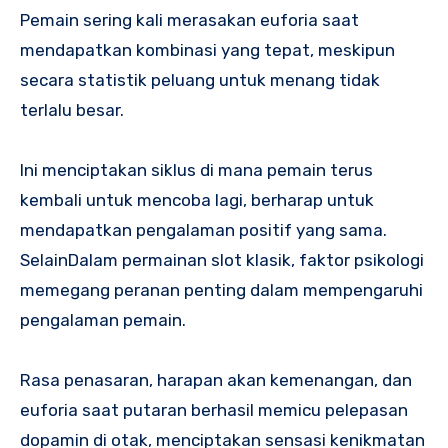
Pemain sering kali merasakan euforia saat
mendapatkan kombinasi yang tepat, meskipun
secara statistik peluang untuk menang tidak
terlalu besar.
Ini menciptakan siklus di mana pemain terus
kembali untuk mencoba lagi, berharap untuk
mendapatkan pengalaman positif yang sama.
SelainDalam permainan slot klasik, faktor psikologi
memegang peranan penting dalam mempengaruhi
pengalaman pemain.
Rasa penasaran, harapan akan kemenangan, dan
euforia saat putaran berhasil memicu pelepasan
dopamin di otak, menciptakan sensasi kenikmatan