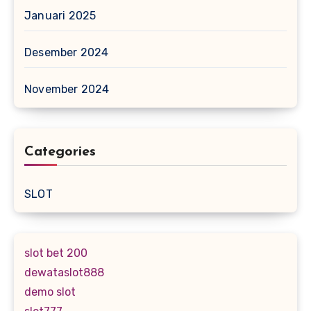
Januari 2025
Desember 2024
November 2024
Categories
SLOT
slot bet 200
dewataslot888
demo slot