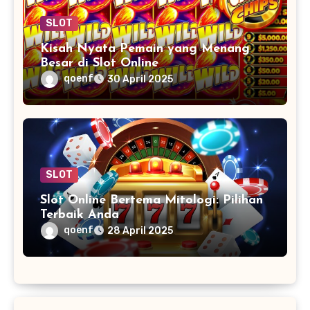
SLOT
Kisah Nyata Pemain yang Menang
Besar di Slot Online
qoenf
30 April 2025
SLOT
Slot Online Bertema Mitologi: Pilihan
Terbaik Anda
qoenf
28 April 2025