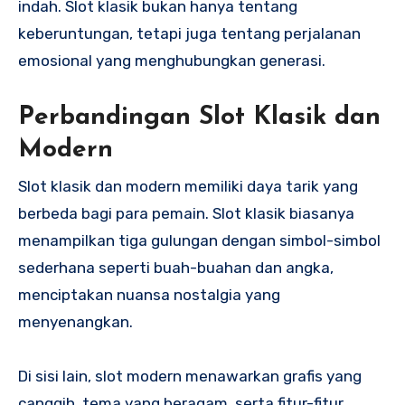
indah. Slot klasik bukan hanya tentang
keberuntungan, tetapi juga tentang perjalanan
emosional yang menghubungkan generasi.
Perbandingan Slot Klasik dan
Modern
Slot klasik dan modern memiliki daya tarik yang
berbeda bagi para pemain. Slot klasik biasanya
menampilkan tiga gulungan dengan simbol-simbol
sederhana seperti buah-buahan dan angka,
menciptakan nuansa nostalgia yang
menyenangkan.
Di sisi lain, slot modern menawarkan grafis yang
canggih, tema yang beragam, serta fitur-fitur