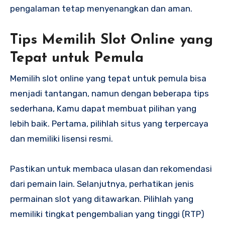
pengalaman tetap menyenangkan dan aman.
Tips Memilih Slot Online yang
Tepat untuk Pemula
Memilih slot online yang tepat untuk pemula bisa
menjadi tantangan, namun dengan beberapa tips
sederhana, Kamu dapat membuat pilihan yang
lebih baik. Pertama, pilihlah situs yang terpercaya
dan memiliki lisensi resmi.
Pastikan untuk membaca ulasan dan rekomendasi
dari pemain lain. Selanjutnya, perhatikan jenis
permainan slot yang ditawarkan. Pilihlah yang
memiliki tingkat pengembalian yang tinggi (RTP)