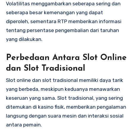
Volatilitas menggambarkan seberapa sering dan
seberapa besar kemenangan yang dapat
diperoleh, sementara RTP memberikan informasi
tentang persentase pengembalian dari taruhan
yang dilakukan.
Perbedaan Antara Slot Online
dan Slot Tradisional
Slot online dan slot tradisional memiliki daya tarik
yang berbeda, meskipun keduanya menawarkan
keseruan yang sama. Slot tradisional, yang sering
ditemukan di kasino fisik, memberikan pengalaman
langsung dengan suara mesin dan interaksi sosial
antara pemain.