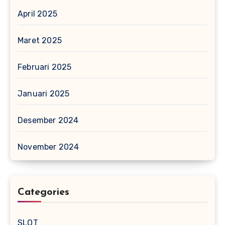
April 2025
Maret 2025
Februari 2025
Januari 2025
Desember 2024
November 2024
Categories
SLOT