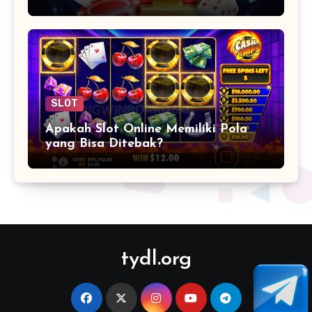
SLOT
Apakah Slot Online Memiliki Pola
yang Bisa Ditebak?
tydl.org