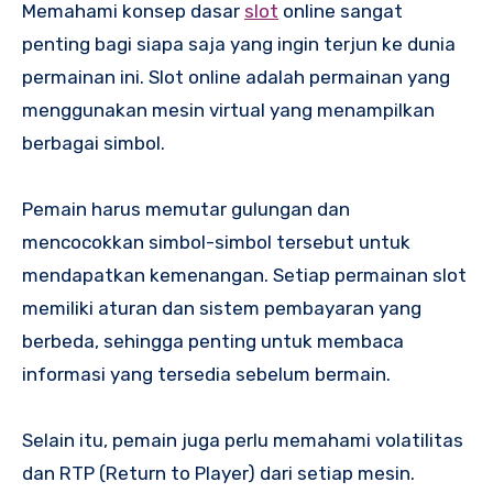
Memahami konsep dasar
slot
online sangat
penting bagi siapa saja yang ingin terjun ke dunia
permainan ini. Slot online adalah permainan yang
menggunakan mesin virtual yang menampilkan
berbagai simbol.
Pemain harus memutar gulungan dan
mencocokkan simbol-simbol tersebut untuk
mendapatkan kemenangan. Setiap permainan slot
memiliki aturan dan sistem pembayaran yang
berbeda, sehingga penting untuk membaca
informasi yang tersedia sebelum bermain.
Selain itu, pemain juga perlu memahami volatilitas
dan RTP (Return to Player) dari setiap mesin.