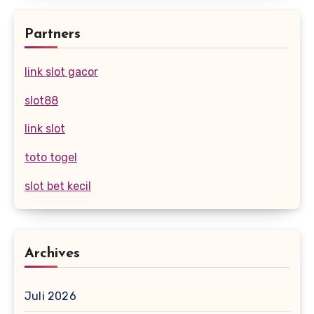
Partners
link slot gacor
slot88
link slot
toto togel
slot bet kecil
Archives
Juli 2026