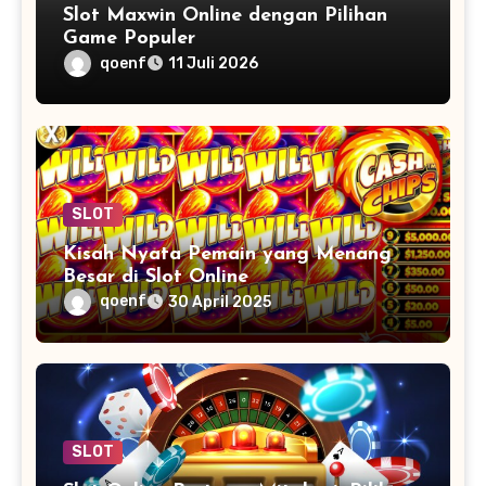
Slot Maxwin Online dengan Pilihan
Game Populer
qoenf
11 Juli 2026
SLOT
Kisah Nyata Pemain yang Menang
Besar di Slot Online
qoenf
30 April 2025
SLOT