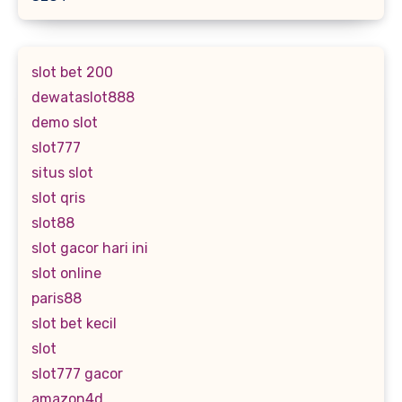
slot bet 200
dewataslot888
demo slot
slot777
situs slot
slot qris
slot88
slot gacor hari ini
slot online
paris88
slot bet kecil
slot
slot777 gacor
amazon4d