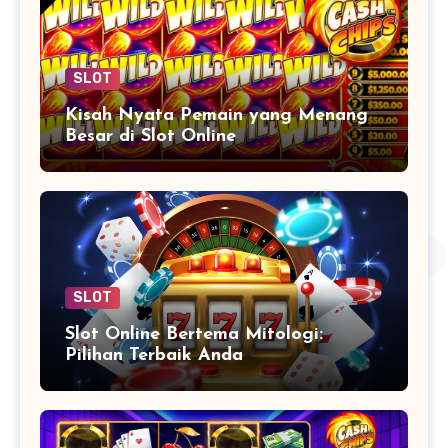
SLOT
Kisah Nyata Pemain yang Menang
Besar di Slot Online
SLOT
Slot Online Bertema Mitologi:
Pilihan Terbaik Anda