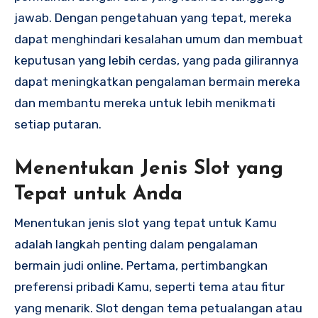
jawab. Dengan pengetahuan yang tepat, mereka
dapat menghindari kesalahan umum dan membuat
keputusan yang lebih cerdas, yang pada gilirannya
dapat meningkatkan pengalaman bermain mereka
dan membantu mereka untuk lebih menikmati
setiap putaran.
Menentukan Jenis Slot yang
Tepat untuk Anda
Menentukan jenis slot yang tepat untuk Kamu
adalah langkah penting dalam pengalaman
bermain judi online. Pertama, pertimbangkan
preferensi pribadi Kamu, seperti tema atau fitur
yang menarik. Slot dengan tema petualangan atau