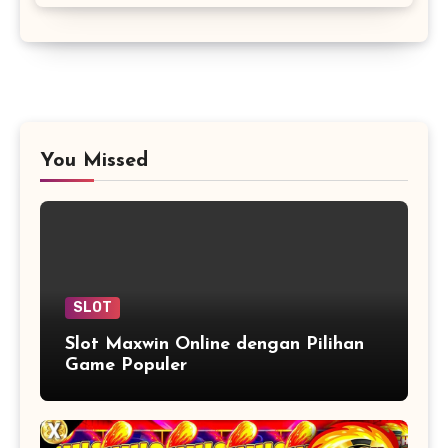
You Missed
SLOT
Slot Maxwin Online dengan Pilihan
Game Populer