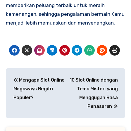
memberikan peluang terbaik untuk meraih
kemenangan, sehingga pengalaman bermain Kamu
menjadi lebih memuaskan dan menyenangkan.
Navigasi
Mengapa Slot Online
10 Slot Online dengan
pos
Megaways Begitu
Tema Misteri yang
Populer?
Menggugah Rasa
Penasaran