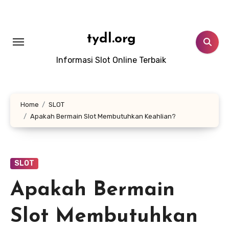
Lewati
ke
konten
tydl.org
Informasi Slot Online Terbaik
Home
SLOT
Apakah Bermain Slot Membutuhkan Keahlian?
SLOT
Apakah Bermain
Slot Membutuhkan