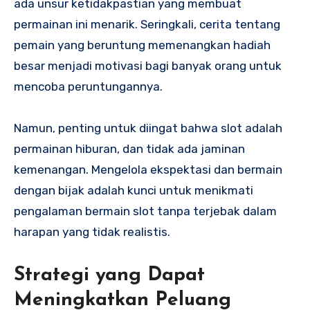
ada unsur ketidakpastian yang membuat
permainan ini menarik. Seringkali, cerita tentang
pemain yang beruntung memenangkan hadiah
besar menjadi motivasi bagi banyak orang untuk
mencoba peruntungannya.
Namun, penting untuk diingat bahwa slot adalah
permainan hiburan, dan tidak ada jaminan
kemenangan. Mengelola ekspektasi dan bermain
dengan bijak adalah kunci untuk menikmati
pengalaman bermain slot tanpa terjebak dalam
harapan yang tidak realistis.
Strategi yang Dapat
Meningkatkan Peluang