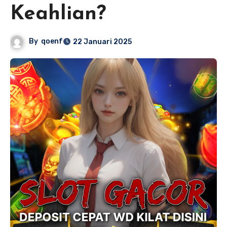
Keahlian?
By
qoenf
22 Januari 2025