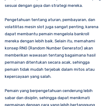
sesuai dengan gaya dan strategi mereka.
Pengetahuan tentang aturan, pembayaran, dan
volatilitas mesin slot juga sangat penting, karena
dapat membantu pemain mengelola bankroll
mereka dengan lebih baik. Selain itu, memahami
konsep RNG (Random Number Generator) akan
memberikan wawasan tentang bagaimana hasil
permainan ditentukan secara acak, sehingga
pemain tidak mudah terjebak dalam mitos atau
kepercayaan yang salah.
Pemain yang berpengetahuan cenderung lebih
sabar dan disiplin, sehingga dapat menikmati
permainan dengan cara yang lebih bertanggung