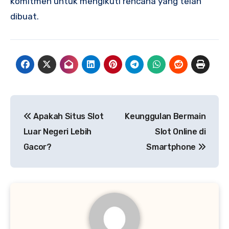
komitmen untuk mengikuti rencana yang telah
dibuat.
Navigasi
Apakah Situs Slot
Keunggulan Bermain
pos
Luar Negeri Lebih
Slot Online di
Gacor?
Smartphone