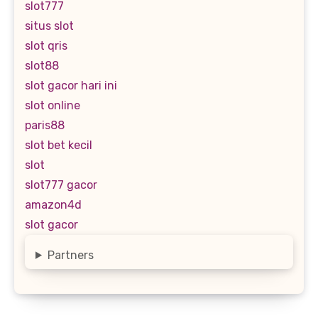
slot777
situs slot
slot qris
slot88
slot gacor hari ini
slot online
paris88
slot bet kecil
slot
slot777 gacor
amazon4d
slot gacor
Partners