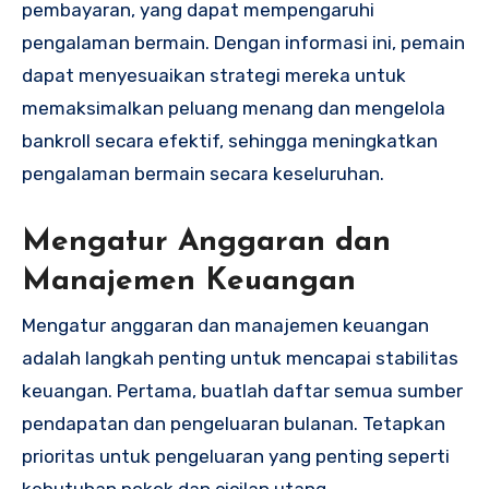
pembayaran, yang dapat mempengaruhi
pengalaman bermain. Dengan informasi ini, pemain
dapat menyesuaikan strategi mereka untuk
memaksimalkan peluang menang dan mengelola
bankroll secara efektif, sehingga meningkatkan
pengalaman bermain secara keseluruhan.
Mengatur Anggaran dan
Manajemen Keuangan
Mengatur anggaran dan manajemen keuangan
adalah langkah penting untuk mencapai stabilitas
keuangan. Pertama, buatlah daftar semua sumber
pendapatan dan pengeluaran bulanan. Tetapkan
prioritas untuk pengeluaran yang penting seperti
kebutuhan pokok dan cicilan utang.