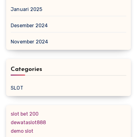
Januari 2025
Desember 2024
November 2024
Categories
SLOT
slot bet 200
dewataslot888
demo slot