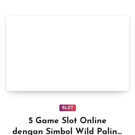
SLOT
5 Game Slot Online
dengan Simbol Wild Paling