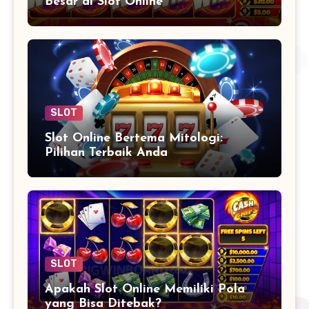
Besar di Slot Online
SLOT
Slot Online Bertema Mitologi:
Pilihan Terbaik Anda
SLOT
Apakah Slot Online Memiliki Pola
yang Bisa Ditebak?