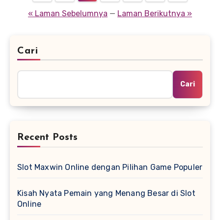
pos
« Laman Sebelumnya
—
Laman Berikutnya »
Cari
Cari
Recent Posts
Slot Maxwin Online dengan Pilihan Game Populer
Kisah Nyata Pemain yang Menang Besar di Slot
Online