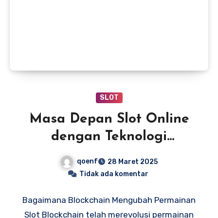
SLOT
Masa Depan Slot Online
dengan Teknologi
Blockchain
qoenf
28 Maret 2025
Tidak ada komentar
Bagaimana Blockchain Mengubah Permainan
Slot Blockchain telah merevolusi permainan