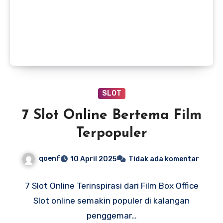
SLOT
7 Slot Online Bertema Film
Terpopuler
qoenf
10 April 2025
Tidak ada komentar
7 Slot Online Terinspirasi dari Film Box Office
Slot online semakin populer di kalangan
penggemar…