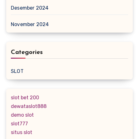
Desember 2024
November 2024
Categories
SLOT
slot bet 200
dewataslot888
demo slot
slot777
situs slot