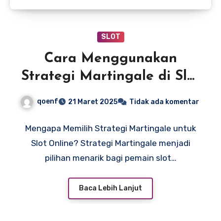
SLOT
Cara Menggunakan
Strategi Martingale di Slot
Online
qoenf
21 Maret 2025
Tidak ada komentar
Mengapa Memilih Strategi Martingale untuk
Slot Online? Strategi Martingale menjadi
pilihan menarik bagi pemain slot…
Baca Lebih Lanjut