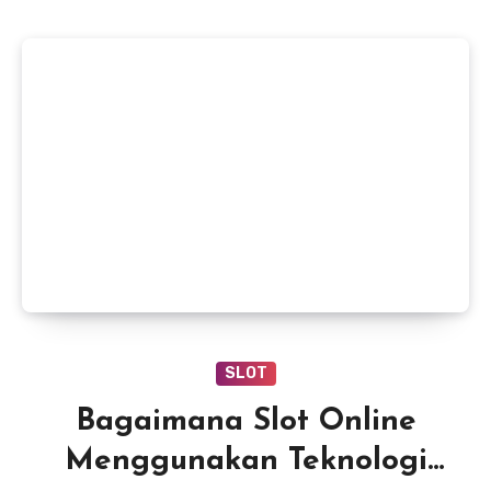
SLOT
Bagaimana Slot Online
Menggunakan Teknologi