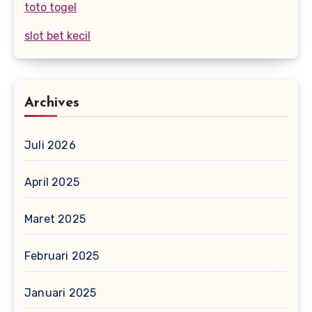
toto togel
slot bet kecil
Archives
Juli 2026
April 2025
Maret 2025
Februari 2025
Januari 2025