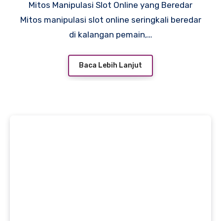
Mitos Manipulasi Slot Online yang Beredar
Mitos manipulasi slot online seringkali beredar
di kalangan pemain,…
Baca Lebih Lanjut